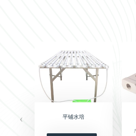
‹
平铺水培
植篮颜色