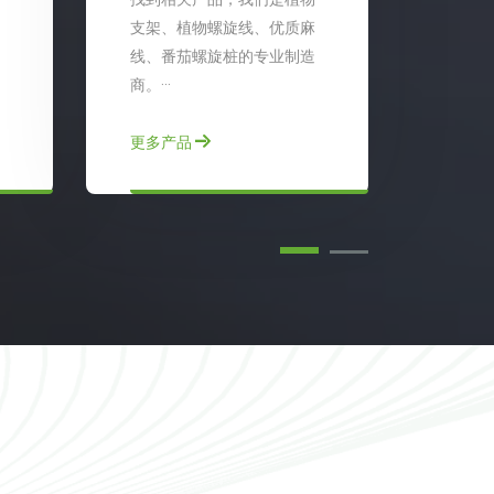
支架、植物螺旋线、优质麻
线、番茄螺旋桩的专业制造
商。···
更多
更多产品