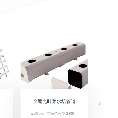
›
全遮光叶菜水培管道
无
品牌:禾小二颜色分类:0.8米