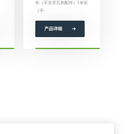
长（不含开孔和配件）1米长
（不···
产品详细