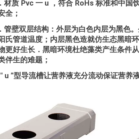
 ．材质 Pvc 一 u ，符合 RoHs 标准
安全；
 ．管壁双层结构：外层为白色内层为黑色
阳氏管道温度；内层黑色造就仿生态黑暗
物更好生长．黑暗环境杜绝藻类产生条件
类伴生的难题；
 . " u ”型导流槽让营养液充分流动保证营