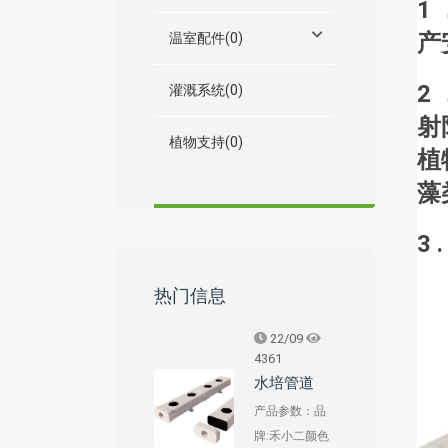
1
产
温室配件(0)
2
灌溉系统(0)
射
植物支持(0)
植
藻
3
热门信息
22/09
4361
水培管道
产品参数：品
牌:禾小二颜色