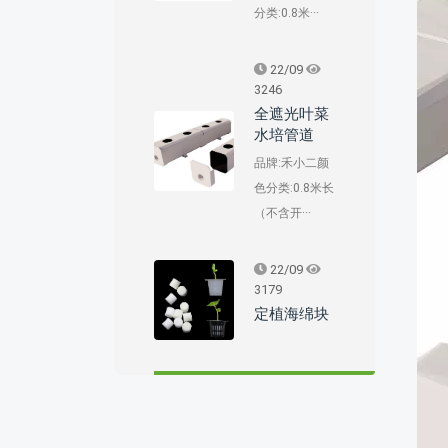
分类:0.8米···
22/09
3246
全遮光叶菜
水培管道
品牌:禾小二颜
色分类:0.8米长
（不含开···
22/09
3179
定植海绵块