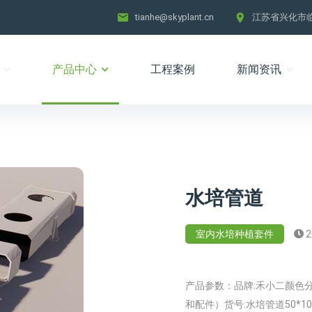
tianhe@skyplant.cn
江苏省兴化市
产品中心
工程案例
新闻资讯
水培管道
室内水培种植套件
2
产品参数：品牌:禾小二颜色分
和配件）货号:水培管道50*