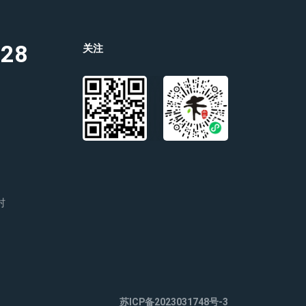
528
关注
村
苏ICP备2023031748号-3