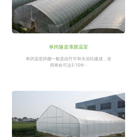
单跨隧道薄膜温室
单拱温室拱棚一般是由竹竿和水泥柱建成，使
用寿命可达3-10年···