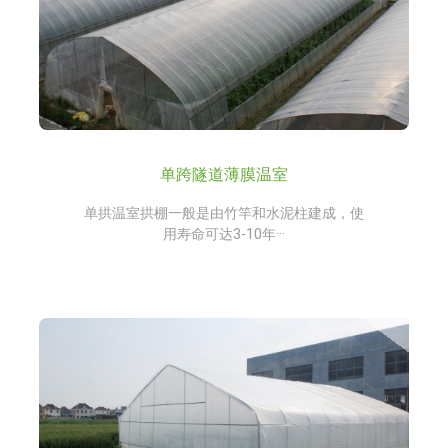
单跨隧道薄膜温室
单拱温室拱棚一般是由竹竿和水泥柱建成，使
用寿命可达3-10年···