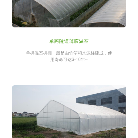
单跨隧道薄膜温室
单拱温室拱棚一般是由竹竿和水泥柱建成，使
用寿命可达3-10年···